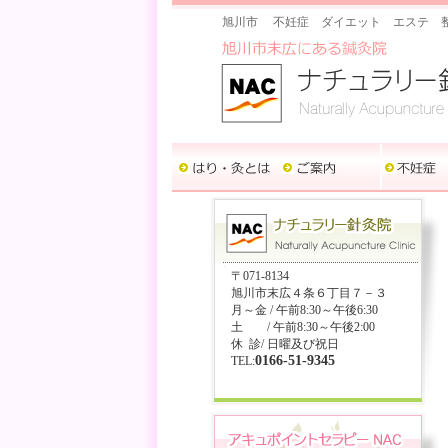
旭川市 不妊症 ダイエット エステ 
〒071-8134
旭川市末広４条６丁目７－３
月～金 / 午前8:30～午後6:30
土 / 午前8:30～午後2:00
休 診/ 日曜及び祝日
0166-51-9345
TEL: