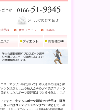
ミ掲示板
音声ファイル
HOME
テニス、マラソン等において日本人選手の活躍が顕
ピックを頂点とした各種大会をめざす競技スポーツ
を目的としたスポーツ愛好家までと多様化し、スポ
ていますが、中でも
スポーツ領域での活用は、障害
又、さらにはコンディショニングの一環として
、早
野球、Ｊリーグのトレーナーは鍼灸師の有資格者