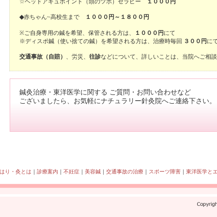
☆ヘッドアキュポイント（頭のツボ）セラピー
１０００円
◆
赤ちゃん~高校生まで
１０００円～１８００円
※ご自身専用の鍼を希望、保管される方は、
１０００円
にて
※ディスポ鍼（使い捨ての鍼）を希望される方は、治療時毎回
３００円
に
交通事故（自賠）
、労災、
往診
などについて、詳しいことは、当院へご相談
鍼灸治療・東洋医学に関する ご質問・お問い合わせなど
ございましたら、お気軽にナチュラリー針灸院へご連絡下さい。
はり・灸とは
｜
診療案内
｜
不妊症
｜
美容鍼
｜
交通事故の治療
｜
スポーツ障害
｜
東洋医学と