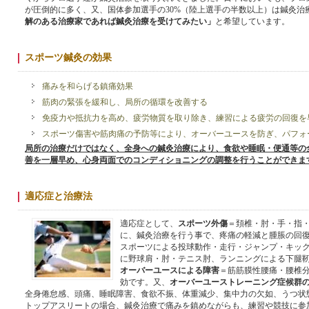
が圧倒的に多く、又、国体参加選手の30%（陸上選手の半数以上）は鍼灸治
解のある治療家であれば鍼灸治療を受けてみたい」
と希望しています。
スポーツ鍼灸の効果
痛みを和らげる鎮痛効果
筋肉の緊張を緩和し、局所の循環を改善する
免疫力や抵抗力を高め、疲労物質を取り除き、練習による疲労の回復を
スポーツ傷害や筋肉痛の予防等により、オーバーユースを防ぎ、パフ
局所の治療だけではなく、全身への鍼灸治療により、食欲や睡眠・便通等の
善を一層早め、心身両面でのコンディショニングの調整を行うことができま
適応症と治療法
適応症として、
スポーツ外傷
＝頚椎・肘・手・指
に、鍼灸治療を行う事で、疼痛の軽減と腫脹の回
スポーツによる投球動作・走行・ジャンプ・キッ
に野球肩・肘・テニス肘、ランニングによる下腿
オーバーユースによる障害
＝筋筋膜性腰痛・腰椎
効です。又、
オーバーユーストレーニング症候群
全身倦怠感、頭痛、睡眠障害、食欲不振、体重減少、集中力の欠如、うつ状
トップアスリートの場合、鍼灸治療で痛みを鎮めながらも、練習や競技に参