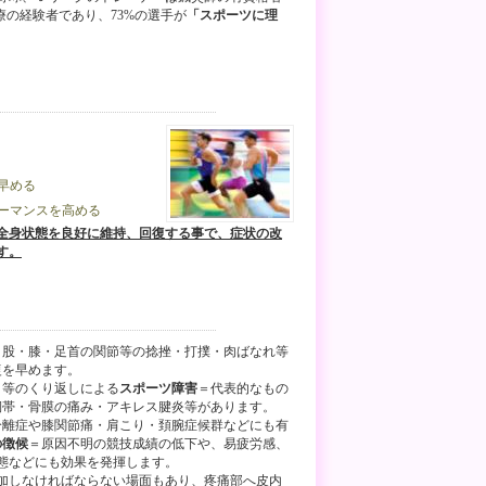
療の経験者であり、73%の選手が
「スポーツに理
早める
ォーマンスを高める
全身状態を良好に維持、回復する事で、症状の改
す。
・股・膝・足首の関節等の捻挫・打撲・肉ばなれ等
復を早めます。
ク等のくり返しによる
スポーツ障害
＝代表的なもの
靭帯・骨膜の痛み・アキレス腱炎等があります。
分離症や膝関節痛・肩こり・頚腕症候群などにも有
の徴候
＝原因不明の競技成績の低下や、易疲労感、
態などにも効果を発揮します。
加しなければならない場面もあり、疼痛部へ皮内