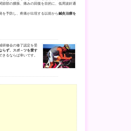
、関節部の腫脹、痛みの回復を目的に、低周波針通
発を予防し、疼痛が出現する以前から
鍼灸治療を
域研修会の修了認定を受
ならず、スポ－ツを愛す
できるならば幸いです。