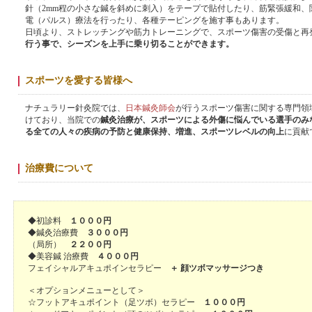
針（2mm程の小さな鍼を斜めに刺入）をテープで貼付したり、筋緊張緩和
電（パルス）療法を行ったり、各種テーピングを施す事もあります。
日頃より、ストレッチングや筋力トレーニングで、スポーツ傷害の受傷と再
行う事で、シーズンを上手に乗り切ることができます。
スポーツを愛する皆様へ
ナチュラリー針灸院では、
日本鍼灸師会
が行うスポーツ傷害に関する専門領
けており、当院での
鍼灸治療が、スポーツによる外傷に悩んでいる選手のみ
る全ての人々の疾病の予防と健康保持、増進、スポーツレベルの向上
に貢献
治療費について
◆初診料
１０００円
◆鍼灸治療費
３０００円
（局所）
２２００円
◆美容鍼 治療費
４０００円
フェイシャルアキュポインセラピー
＋ 顔ツボマッサージつき
＜オプションメニューとして＞
☆フットアキュポイント（足ツボ）セラピー
１０００円